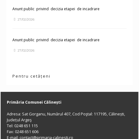
Anunt public privind decizia etapei de incadrare
27/02/2026
Anunt public privind decizia etapei de incadrare
27/02/2026
Pentru cetățeni
Primăria Comunei Călinești
Adresa: Sat Gorganu, Numărul 407, Cod Poştal: 117195, Călinești,
Județul Argeş
Tel: 0248 651 115
Fax: 0248 651 606
E-mail: contact@primaria-calinesti.ro