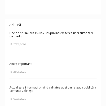
Arhivă
Decizie nr. 349 din 15.07.2026 privind emiterea unei autorizatii
de mediu
17/07/2026
Anunț important!
23/06/2026
Actualizare informații privind calitatea apei din rețeaua publică a
comunei Călinești
02/03/2026